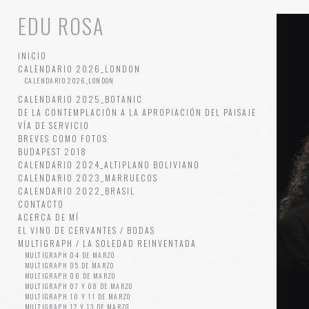
EDU ROSA
INICIO
CALENDARIO 2026_LONDON
CALENDARIO 2026_LONDON
CALENDARIO 2025_BOTANIC
DE LA CONTEMPLACIÓN A LA APROPIACIÓN DEL PAISAJE
VÍA DE SERVICIO
BREVES COMO FOTOS
BUDAPEST 2018
CALENDARIO 2024_ALTIPLANO BOLIVIANO
CALENDARIO 2023_MARRUECOS
CALENDARIO 2022_BRASIL
CONTACTO
ACERCA DE MÍ
EL VINO DE CERVANTES / BODAS
MULTIGRAPH / LA SOLEDAD REINVENTADA
MULTIGRAPH 04 DE MARZO
MULTIGRAPH 05 DE MARZO
MULTIGRAPH 06 DE MARZO
MULTIGRAPH 07 Y 08 DE MARZO
MULTIGRAPH 10 Y 11 DE MARZO
MULTIGRAPH 12 Y 13 DE MARZO